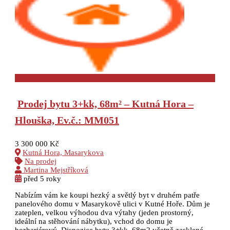
Prodej bytu 3+kk, 68m² – Kutná Hora –
Hlouška, Ev.č.: MM051
3 300 000 Kč
Kutná Hora, Masarykova
Na prodej
Martina Mejstříková
před 5 roky
Nabízím vám ke koupi hezký a světlý byt v druhém patře
panelového domu v Masarykově ulici v Kutné Hoře. Dům je
zateplen, velkou výhodou dva výtahy (jeden prostorný,
ideální na stěhování nábytku), vchod do domu je
bezbariérový. Dispozice bytu 3+kk, 68m2 včetně zasklené