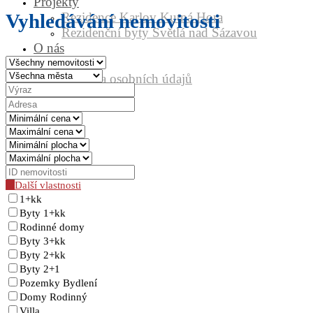
Projekty
Rezidence Karlov Kutná Hora
Vyhledávání nemovitosti
Rezidenční byty Světlá nad Sázavou
O nás
Kontakt
Ochrana osobních údajů
GDPR
Další vlastnosti
1+kk
Byty 1+kk
Rodinné domy
Byty 3+kk
Byty 2+kk
Byty 2+1
Pozemky Bydlení
Domy Rodinný
Villa