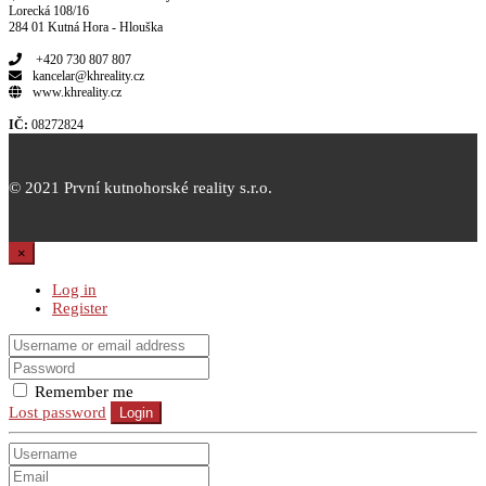
Lorecká 108/16
284 01 Kutná Hora - Hlouška
+420 730 807 807
kancelar@khreality.cz
www.khreality.cz
IČ:
08272824
© 2021 První kutnohorské reality s.r.o.
×
Log in
Register
Remember me
Lost password
Login