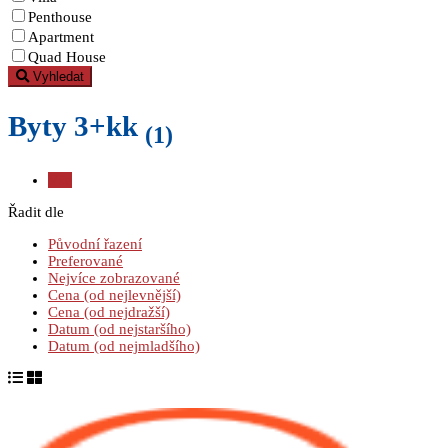
Penthouse
Apartment
Quad House
Vyhledat
Byty 3+kk
(1)
Vše
Řadit dle
Původní řazení
Preferované
Nejvíce zobrazované
Cena (od nejlevnější)
Cena (od nejdražší)
Datum (od nejstaršího)
Datum (od nejmladšího)