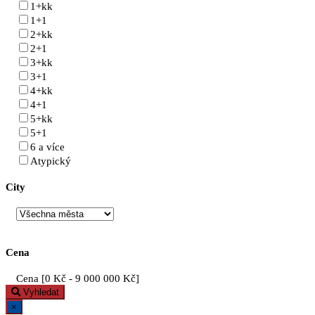
1+kk
1+1
2+kk
2+1
3+kk
3+1
4+kk
4+1
5+kk
5+1
6 a více
Atypický
City
Cena
Cena [
0 Kč
-
9 000 000 Kč
]
Vyhledat
×