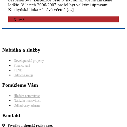
lodžie. V letech 2006/2007 prošel byt velkými úpravami.
Kuchyňská linka zůstává včetně […]
2
61 m
Nabídka a služby
Developerské projekty
Financování
PENB
Odměna za tip
Pomůžeme Vám
Hledám nemovitost
Nabízím nemovitost
Odhad ceny zdarma
Kontakt
První kutnohorské reality s.r.o.