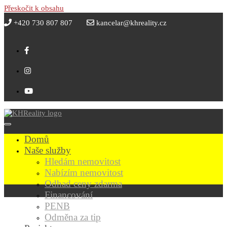
Přeskočit k obsahu
+420 730 807 807
kancelar@khreality.cz
Domů
Naše služby
Hledám nemovitost
Nabízím nemovitost
Odhad ceny zdarma
Financování
PENB
Odměna za tip