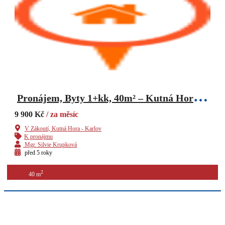
P
ronájem, Byty 1+kk, 40m² – Kutná Hora – Karlov, Ev.č.: 089SB
9 900 Kč
/ za měsíc
V Zákoutí, Kutná Hora - Karlov
K pronájmu
Mgr. Silvie Krupková
před 5 roky
2
40 m