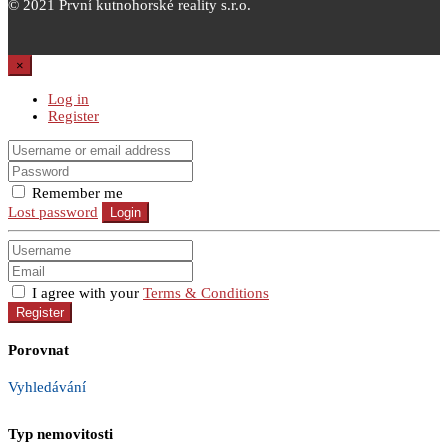
© 2021 První kutnohorské reality s.r.o.
×
Log in
Register
Remember me
Lost password
Login
I agree with your
Terms & Conditions
Register
Porovnat
Vyhledávání
Typ nemovitosti