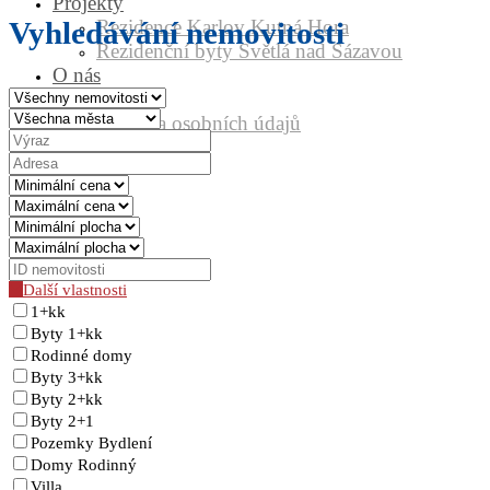
Projekty
Rezidence Karlov Kutná Hora
Vyhledávání nemovitosti
Rezidenční byty Světlá nad Sázavou
O nás
Kontakt
Ochrana osobních údajů
GDPR
Další vlastnosti
1+kk
Byty 1+kk
Rodinné domy
Byty 3+kk
Byty 2+kk
Byty 2+1
Pozemky Bydlení
Domy Rodinný
Villa