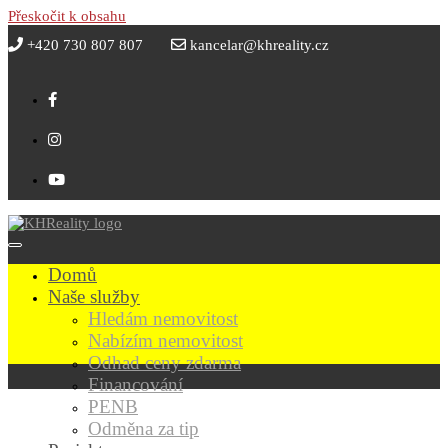
Přeskočit k obsahu
+420 730 807 807
kancelar@khreality.cz
Domů
Naše služby
Hledám nemovitost
Nabízím nemovitost
Odhad ceny zdarma
Financování
PENB
Odměna za tip