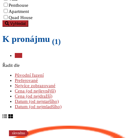
Penthouse
Apartment
Quad House
Vyhledat
K pronájmu
(1)
Vše
Řadit dle
Původní řazení
Preferované
Nejvíce zobrazované
Cena (od nejlevnější)
Cena (od nejdražší)
Datum (od nejstaršího)
Datum (od nejmladšího)
slevněno