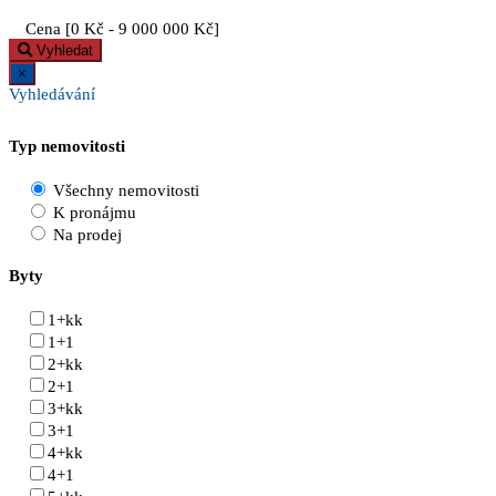
Cena [
0 Kč
-
9 000 000 Kč
]
Vyhledat
×
Vyhledávání
Typ nemovitosti
Všechny nemovitosti
K pronájmu
Na prodej
Byty
1+kk
1+1
2+kk
2+1
3+kk
3+1
4+kk
4+1