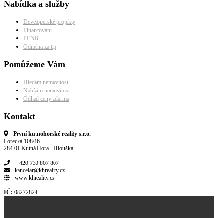
Nabídka a služby
Developerské projekty
Financování
PENB
Odměna za tip
Pomůžeme Vám
Hledám nemovitost
Nabízím nemovitost
Odhad ceny zdarma
Kontakt
První kutnohorské reality s.r.o.
Lorecká 108/16
284 01 Kutná Hora - Hlouška
+420 730 807 807
kancelar@khreality.cz
www.khreality.cz
IČ:
08272824