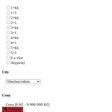
1+kk
1+1
2+kk
2+1
3+kk
3+1
4+kk
4+1
5+kk
5+1
6 a více
Atypický
City
Cena
Cena [
0 Kč
-
9 000 000 Kč
]
Vyhledat