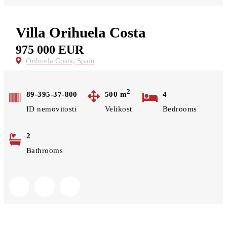
Projekty
Rezidence Karlov Kutná Hora
Rezidenční byty Světlá nad Sázavou
Villa Orihuela Costa
O nás
Kontakt
975 000 EUR
Ochrana osobních údajů
Orihuela Costa, Spain
GDPR
2
89-395-37-800
500
m
4
ID nemovitosti
Velikost
Bedrooms
2
Bathrooms