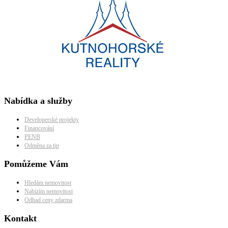
Nabídka a služby
Developerské projekty
Financování
PENB
Odměna za tip
Pomůžeme Vám
Hledám nemovitost
Nabízím nemovitost
Odhad ceny zdarma
Kontakt