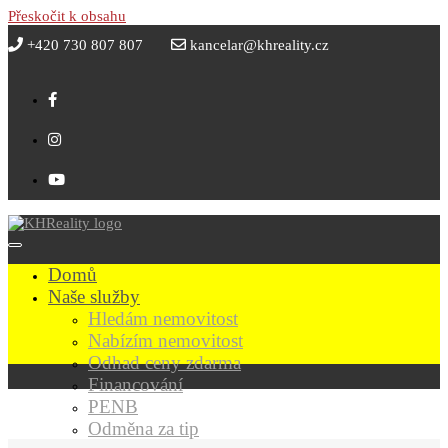
Přeskočit k obsahu
+420 730 807 807
kancelar@khreality.cz
Domů
Naše služby
Hledám nemovitost
Nabízím nemovitost
Odhad ceny zdarma
Financování
PENB
Odměna za tip