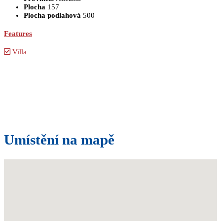
Plocha
157
Plocha podlahová
500
Features
Villa
Umístění na mapě