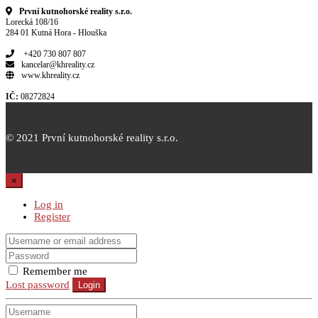
První kutnohorské reality s.r.o.
Lorecká 108/16
284 01 Kutná Hora - Hlouška
+420 730 807 807
kancelar@khreality.cz
www.khreality.cz
IČ:
08272824
© 2021 První kutnohorské reality s.r.o.
×
Log in
Register
Remember me
Lost password
Login