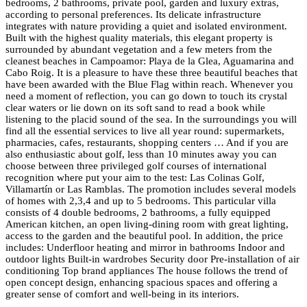
bedrooms, 2 bathrooms, private pool, garden and luxury extras,
according to personal preferences. Its delicate infrastructure
integrates with nature providing a quiet and isolated environment.
Built with the highest quality materials, this elegant property is
surrounded by abundant vegetation and a few meters from the
cleanest beaches in Campoamor: Playa de la Glea, Aguamarina and
Cabo Roig. It is a pleasure to have these three beautiful beaches that
have been awarded with the Blue Flag within reach. Whenever you
need a moment of reflection, you can go down to touch its crystal
clear waters or lie down on its soft sand to read a book while
listening to the placid sound of the sea. In the surroundings you will
find all the essential services to live all year round: supermarkets,
pharmacies, cafes, restaurants, shopping centers … And if you are
also enthusiastic about golf, less than 10 minutes away you can
choose between three privileged golf courses of international
recognition where put your aim to the test: Las Colinas Golf,
Villamartín or Las Ramblas. The promotion includes several models
of homes with 2,3,4 and up to 5 bedrooms. This particular villa
consists of 4 double bedrooms, 2 bathrooms, a fully equipped
American kitchen, an open living-dining room with great lighting,
access to the garden and the beautiful pool. In addition, the price
includes: Underfloor heating and mirror in bathrooms Indoor and
outdoor lights Built-in wardrobes Security door Pre-installation of air
conditioning Top brand appliances The house follows the trend of
open concept design, enhancing spacious spaces and offering a
greater sense of comfort and well-being in its interiors.